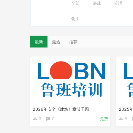
全部
法规
管理
化工
最新
最热
推荐
2026年安全《建筑》章节千题
202
3
0
免费
8